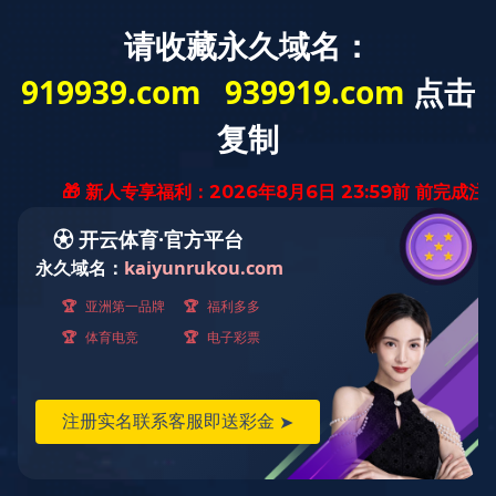
华体会hth·(体育)(中国)官方网站
气动球阀系列
气动法兰三通球阀